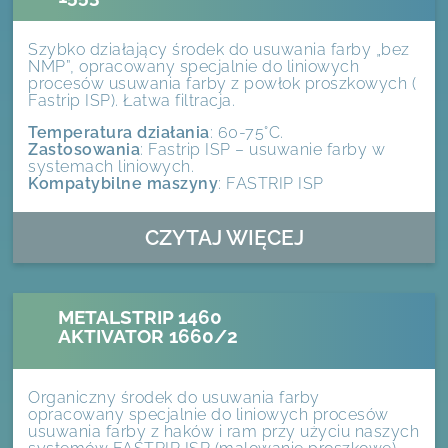
Szybko działający środek do usuwania farby „bez
NMP”, opracowany specjalnie do liniowych
procesów usuwania farby z powłok proszkowych (
Fastrip ISP). Łatwa filtracja.
Temperatura działania
: 60-75°C.
Zastosowania
: Fastrip ISP – usuwanie farby w
systemach liniowych.
Kompatybilne maszyny
: FASTRIP ISP
CZYTAJ WIĘCEJ
METALSTRIP 1460
AKTIVATOR 1660/2
Organiczny środek do usuwania farby
opracowany specjalnie do liniowych procesów
usuwania farby z haków i ram przy użyciu naszych