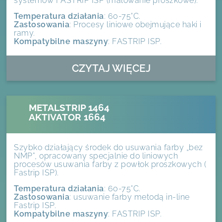
systemów FASTRIP ISP (malowanie proszkowe).
Temperatura działania
: 60-75°C.
Zastosowania
: Procesy liniowe obejmujące haki i
ramy.
Kompatybilne maszyny
: FASTRIP ISP.
CZYTAJ WIĘCEJ
METALSTRIP 1464
AKTIVATOR 1664
Szybko działający środek do usuwania farby „bez
NMP”, opracowany specjalnie do liniowych
procesów usuwania farby z powłok proszkowych (
Fastrip ISP).
Temperatura działania
: 60-75°C.
Zastosowania
: usuwanie farby metodą in-line
Fastrip ISP.
Kompatybilne maszyny
: FASTRIP ISP.