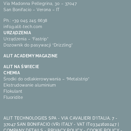
Via Madonna Pellegrina, 30 – 37047
San Bonifacio – Verona – IT
Ph.:
+39 045 245 6638
info@alit-tech.com
URZĄDZENIA
Urządzenia – “Fastrip”
Dozownik do pasywacji “Drizzling”
ALIT ACADEMY MAGAZINE
ALIT NA ŚWIECIE
CHEMIA
Środki do odlakierowywania – “Metalstrip”
Ekstrudowanie aluminium
Flokulant
Fluoridite
ALIT TECHNOLOGIES SPA - VIA CAVALIERI D'ITALIA, 7 -
37047 SAN BONIFACIO (VR) ITALY - VAT IT03341620247 |
COMPANY DETAILS
-
PRIVACY POLICY
-
COOKIE POLICY
-