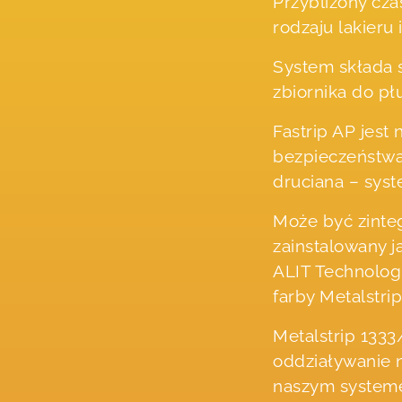
Przybliżony cza
rodzaju lakieru 
System składa 
zbiornika do pł
Fastrip AP jes
bezpieczeństwa 
druciana – sys
Może być zinteg
zainstalowany j
ALIT Technolog
farby Metalstri
Metalstrip 1333
oddziaływanie 
naszym systemem