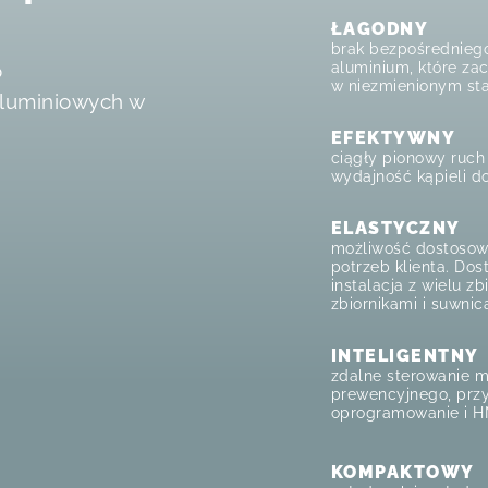
ŁAGODNY
brak bezpośredniego
aluminium, które za
o
w niezmienionym sta
aluminiowych w
EFEKTYWNY
ciągły pionowy ruch 
wydajność kąpieli d
ELASTYCZNY
możliwość dostosowa
potrzeb klienta. Dos
instalacja z wielu z
zbiornikami i suwnic
INTELIGENTNY
zdalne sterowanie m
prewencyjnego, przy
oprogramowanie i H
KOMPAKTOWY