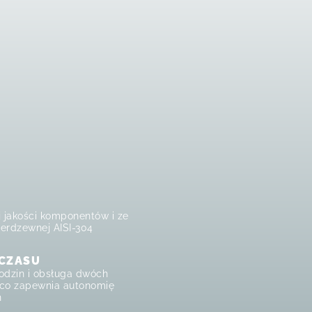
 jakości komponentów i ze
nierdzewnej AISI-304
CZASU
godzin i obsługa dwóch
 co zapewnia autonomię
n