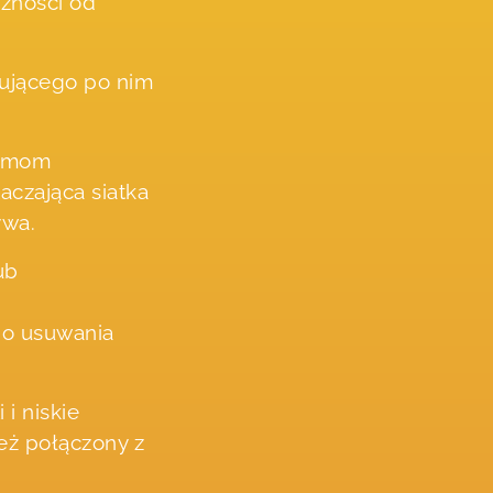
eżności od
pującego po nim
temom
aczająca siatka
ywa.
ub
do usuwania
i niskie
eż połączony z