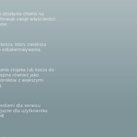
 działania chemii na
chowuje swoje właściwości
nie.
kosza, który zwiększa
o odlakierowywania.
nia stojaka lub kosza do
tępna również jako
biorników z większymi
ą
ediami dla serwisu
jazne dla użytkownika
MI