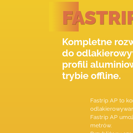
FASTRI
Kompletne rozw
do odlakierow
profili alumini
trybie offline.
Fastrip AP to k
odlakierowywani
Fastrip AP umoż
metrów.