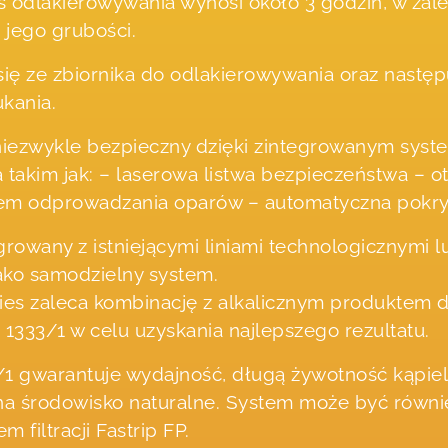
s odlakierowywania wynosi około 3 godzin, w zal
i jego grubości.
się ze zbiornika do odlakierowywania oraz nastę
ukania.
t niezwykle bezpieczny dzięki zintegrowanym sys
takim jak: – laserowa listwa bezpieczeństwa – ot
tem odprowadzania oparów – automatyczna pokr
rowany z istniejącymi liniami technologicznymi l
ako samodzielny system.
ies zaleca kombinację z alkalicznym produktem 
p 1333/1 w celu uzyskania najlepszego rezultatu.
/1 gwarantuje wydajność, długą żywotność kąpieli 
na środowisko naturalne. System może być równi
 filtracji Fastrip FP.