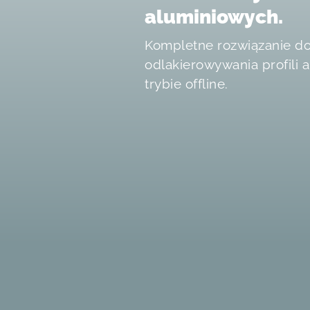
aluminiowych.
Kompletne rozwiązanie d
odlakierowywania profili 
trybie offline.