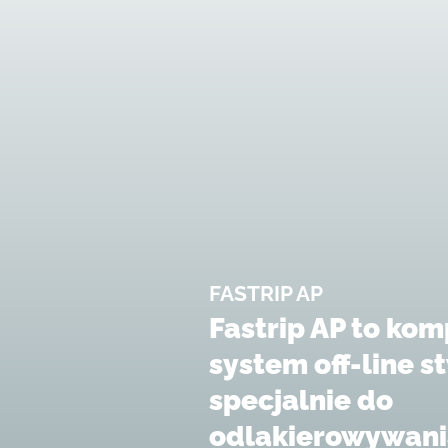
FASTRIP AP
Fastrip AP to ko
system off-line 
specjalnie do
odlakierowywania