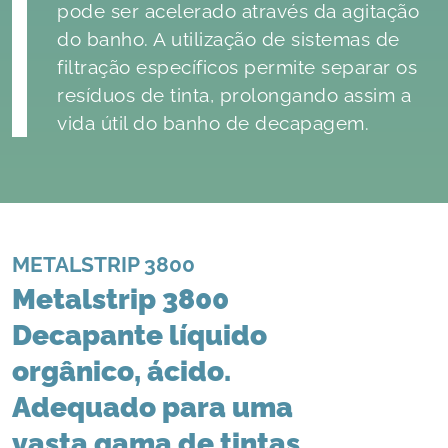
pode ser acelerado através da agitação
do banho. A utilização de sistemas de
filtração específicos permite separar os
resíduos de tinta, prolongando assim a
vida útil do banho de decapagem.
METALSTRIP 3800
Metalstrip 3800
Decapante líquido
orgânico, ácido.
Adequado para uma
vasta gama de tintas