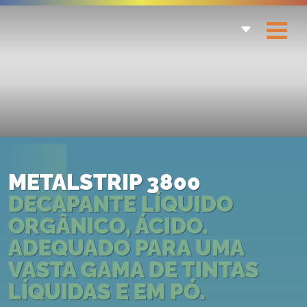
METALSTRIP 3800
DECAPANTE LÍQUIDO
ORGÂNICO, ÁCIDO.
ADEQUADO PARA UMA
VASTA GAMA DE TINTAS
LÍQUIDAS E EM PÓ.