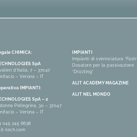
egale CHIMICA:
IMPIANTI
Impianti di sverniciatura “Fastr
TECHNOLOGIES SpA
Dosatore per la passivazione
alieri d’Italia, 7 – 37047
“Drizzling”
nifacio – Verona – IT
ALIT ACADEMY MAGAZINE
perativa IMPIANTI:
ALIT NEL MONDO
TECHNOLOGIES SpA – 2
donna Pellegrina, 30 – 37047
nifacio – Verona – IT
9 045 245 6638
lit-tech.com