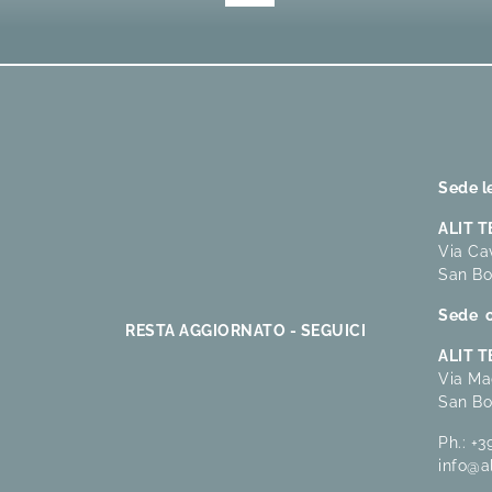
Sede l
ALIT 
Via Cav
San Bo
Sede o
RESTA AGGIORNATO - SEGUICI
ALIT 
Via Ma
San Bo
Ph.:
+3
info@a