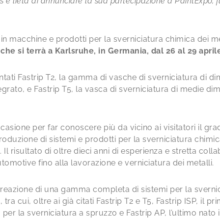
 è lieta di annunciare la sua partecipazione a PaintExpo, f
in macchine e prodotti per la sverniciatura chimica dei me
che si terrà a Karlsruhe, in Germania, dal 26 al 29 april
ntati Fastrip T2, la gamma di vasche di sverniciatura di d
grato, e Fastrip T5, la vasca di sverniciatura di medie di
asione per far conoscere più da vicino ai visitatori il gr
duzione di sistemi e prodotti per la sverniciatura chimica 
Il risultato di oltre dieci anni di esperienza e stretta col
’automotive fino alla lavorazione e verniciatura dei metalli.
 creazione di una gamma completa di sistemi per la svernic
tra cui, oltre ai già citati Fastrip T2 e T5, Fastrip ISP, il p
S, per la sverniciatura a spruzzo e Fastrip AP, l’ultimo nato 