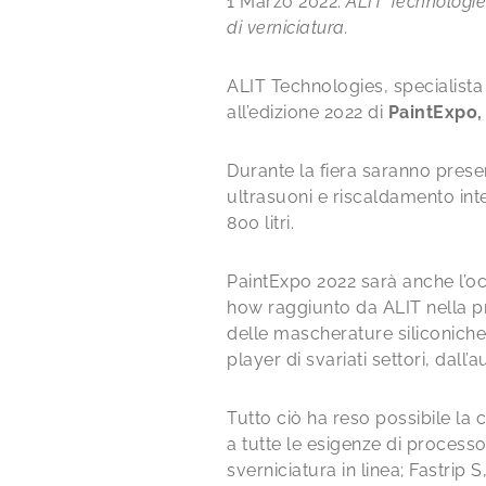
1 Marzo 2022.
ALIT Technologies
di verniciatura.
ALIT Technologies, specialista 
all’edizione 2022 di
PaintExpo, 
Durante la fiera saranno prese
ultrasuoni e riscaldamento inte
800 litri.
PaintExpo 2022 sarà anche l’occ
how raggiunto da ALIT nella pro
delle mascherature siliconiche. 
player di svariati settori, dall
Tutto ciò ha reso possibile la
a tutte le esigenze di processo, 
sverniciatura in linea; Fastrip 