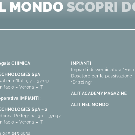
EL MONDO
SCOPRI D
egale CHIMICA:
IMPIANTI
Impianti di sverniciatura “Fastr
TECHNOLOGIES SpA
Dosatore per la passivazione
alieri d’Italia, 7 – 37047
“Drizzling”
nifacio – Verona – IT
ALIT ACADEMY MAGAZINE
perativa IMPIANTI:
ALIT NEL MONDO
TECHNOLOGIES SpA – 2
donna Pellegrina, 30 – 37047
nifacio – Verona – IT
9 045 245 6638