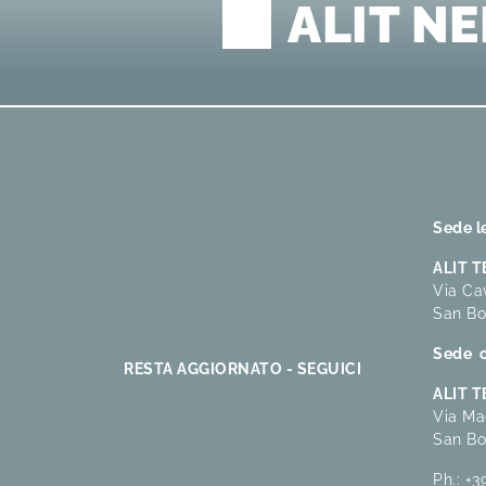
ALIT N
Sede l
ALIT 
Via Cav
San Bo
Sede o
RESTA AGGIORNATO - SEGUICI
ALIT 
Via Ma
San Bo
Ph.:
+3