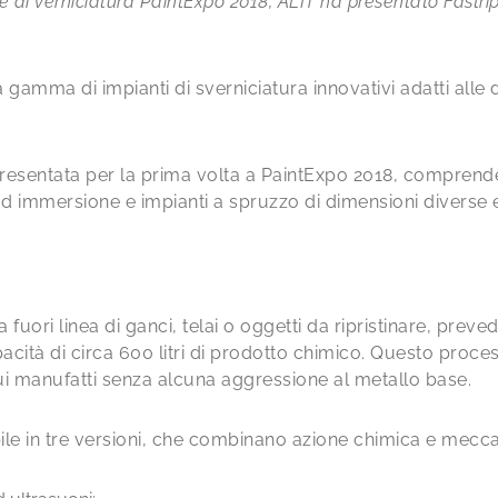
gie di verniciatura PaintExpo 2018, ALIT ha presentato Fast
 gamma di impianti di sverniciatura innovativi adatti alle 
resentata per la prima volta a PaintExpo 2018, comprende 
 ad immersione e impianti a spruzzo di dimensioni diverse 
fuori linea di ganci, telai o oggetti da ripristinare, preve
ità di circa 600 litri di prodotto chimico. Questo proce
ui manufatti senza alcuna aggressione al metallo base.
ile in tre versioni, che combinano azione chimica e mecca