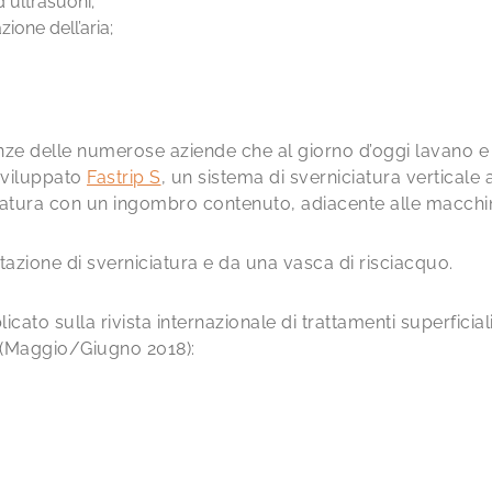
 ultrasuoni;
ione dell’aria;
nze delle numerose aziende che al giorno d’oggi lavano e
sviluppato
Fastrip S
, un sistema di sverniciatura verticale
iatura con un ingombro contenuto, adiacente alle macchine
azione di sverniciatura e da una vasca di risciacquo.
cato sulla rivista internazionale di trattamenti superficial
1 (Maggio/Giugno 2018):