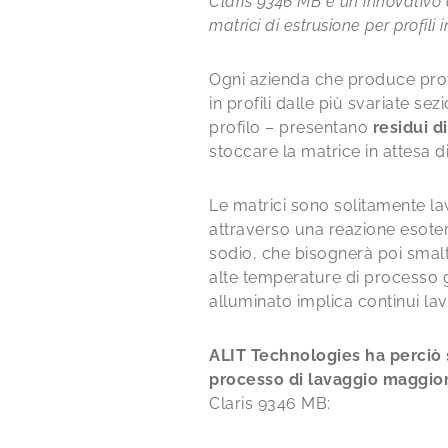
Claris 9346 MB è un innovativo a
matrici di estrusione per profili i
Ogni azienda che produce profil
in profili dalle più svariate se
profilo – presentano
residui d
stoccare la matrice in attesa 
Le matrici sono solitamente lav
attraverso una reazione esoter
sodio, che bisognerà poi smaltir
alte temperature di processo g
alluminato implica continui la
ALIT Technologies ha perciò 
processo di lavaggio maggiorm
Claris 9346 MB: