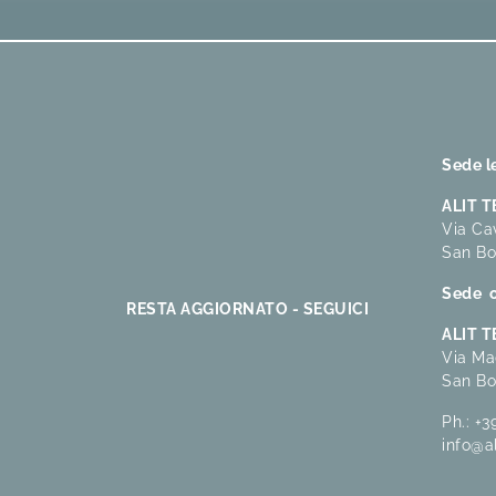
Sede l
ALIT 
Via Cav
San Bo
Sede o
RESTA AGGIORNATO - SEGUICI
ALIT 
Via Ma
San Bo
Ph.:
+3
info@a