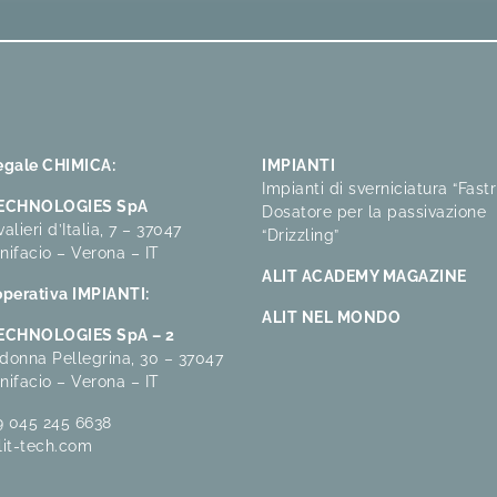
egale CHIMICA:
IMPIANTI
Impianti di sverniciatura “Fastr
TECHNOLOGIES SpA
Dosatore per la passivazione
alieri d’Italia, 7 – 37047
“Drizzling”
nifacio – Verona – IT
ALIT ACADEMY MAGAZINE
perativa IMPIANTI:
ALIT NEL MONDO
TECHNOLOGIES SpA – 2
donna Pellegrina, 30 – 37047
nifacio – Verona – IT
9 045 245 6638
lit-tech.com