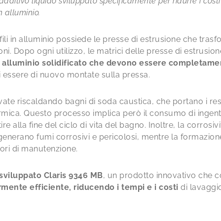
dditivo liquido sviluppato specificamente per ridurre i costi
n alluminio.
i in alluminio possiede le presse di estrusione che trasfo
zioni. Dopo ogni utilizzo, le matrici delle presse di estrusi
i alluminio solidificato che devono essere completame
di essere di nuovo montate sulla pressa.
ate riscaldando bagni di soda caustica, che portano i resi
mica. Questo processo implica però il consumo di ingenti
e alla fine del ciclo di vita del bagno. Inoltre, la corrosiv
enerano fumi corrosivi e pericolosi, mentre la formazione 
vori di manutenzione.
sviluppato Claris 9346 MB
, un prodotto innovativo che 
ente efficiente, riducendo i tempi e i costi
di lavaggio