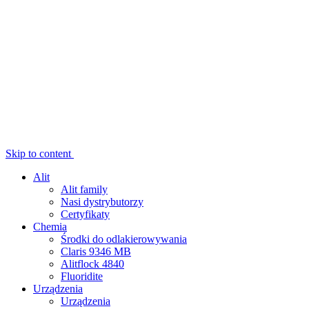
Skip to content
Alit
Alit family
Nasi dystrybutorzy
Certyfikaty
Chemia
Środki do odlakierowywania
Claris 9346 MB
Alitflock 4840
Fluoridite
Urządzenia
Urządzenia